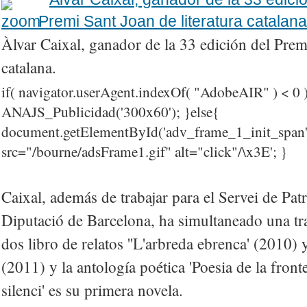
Àlvar Caixal, ganador de la 33 edición del Premi
catalana.
if( navigator.userAgent.indexOf( "AdobeAIR" ) < 0 )
ANAJS_Publicidad('300x60'); }else{
document.getElementById('adv_frame_1_init_spa
src="/bourne/adsFrame1.gif" alt="click"/\x3E'; }
Caixal, además de trabajar para el Servei de Pat
Diputació de Barcelona, ha simultaneado una tray
dos libro de relatos ''L'arbreda ebrenca' (2010) y
(2011) y la antología poética 'Poesia de la fronte
silenci' es su primera novela.