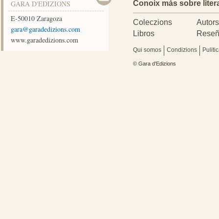
GARA D'EDIZIONS
Conoix más sobre liter
E-50010
Zaragoza
Coleczions
Autor
moc.snoizidedarag@arag
Libros
Reseñ
www.garadedizions.com
Qui somos
Condizions
Puliti
© Gara d'Edizions