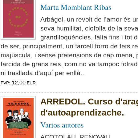
Marta Momblant Ribas
Arbàgel, un revolt de l’amor és u
seva humilitat, clofolla de la se
grandiloqüències, falta fins i tot
de ser, principalment, un farcell forro de fets r
majúscula, i sense pretensions de cap mena, p
farcida de grans reis, com no va tampoc folra
ni trasllada d’aquí per enllà...
12,00
PVP:
EUR
ARREDOL. Curso d'ara
d'autoaprendizache.
Varios autores
ACOTOLAU. RENOVAU