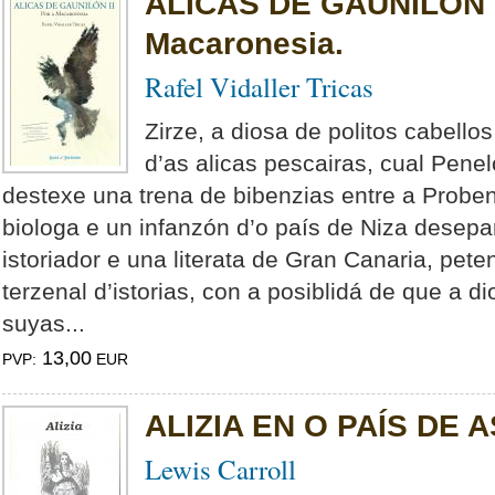
ALICAS DE GAUNILÓN II
Macaronesia.
Rafel Vidaller Tricas
Zirze, a diosa de politos cabello
d’as alicas pescairas, cual Pene
destexe una trena de bibenzias entre a Probe
biologa e un infanzón d’o país de Niza desepar
istoriador e una literata de Gran Canaria, pete
terzenal d’istorias, con a posiblidá de que a d
suyas...
13,00
PVP:
EUR
ALIZIA EN O PAÍS DE
Lewis Carroll