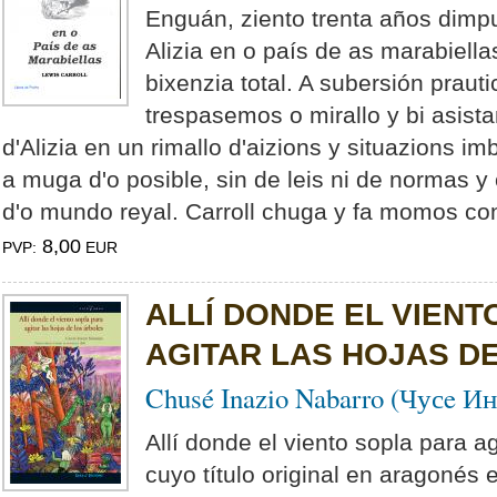
Enguán, ziento trenta años dimpu
Alizia en o país de as marabiell
bixenzia total. A subersión prauti
trespasemos o mirallo y bi asis
d'Alizia en un rimallo d'aizions y situazions im
a muga d'o posible, sin de leis ni de normas y
d'o mundo reyal. Carroll chuga y fa momos con
8,00
PVP:
EUR
ALLÍ DONDE EL VIENT
AGITAR LAS HOJAS D
Chusé Inazio Nabarro (Чусe И
Allí donde el viento sopla para ag
cuyo título original en aragonés es