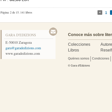
Página: 2 de 15.
141 libros
<
1
GARA D'EDIZIONS
Conoce más sobre lite
E-50010
Zaragoza
Colecciones
Autor
moc.snoizidedarag@arag
Libros
Reseñ
www.garadedizions.com
Quiénes somos
Condiciones
© Gara d'Edizions