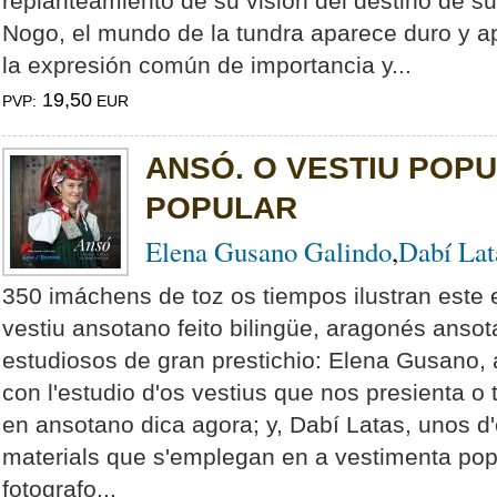
replanteamiento de su visión del destino de su 
Nogo, el mundo de la tundra aparece duro y ap
la expresión común de importancia y...
19,50
PVP:
EUR
ANSÓ. O VESTIU POPU
POPULAR
Elena Gusano Galindo
,
Dabí Lat
350 imáchens de toz os tiempos ilustran este 
vestiu ansotano feito bilingüe, aragonés ansot
estudiosos de gran prestichio: Elena Gusano, a
con l'estudio d'os vestius que nos presienta o
en ansotano dica agora; y, Dabí Latas, unos d'
materials que s'emplegan en a vestimenta popul
fotografo...