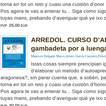
torna en tot un reto y cuasi una custión d’ono
Pos agora te vas a enterar tu... Siga como siga
tuyas mans, pre­bando d’averiguar qué ye ixo de 
25,00
PVP:
EUR
ARREDOL. CURSO D’A
gambadeta por a lueng
Mauricio Delgado Marco
,
Arturo García Cazcarro
,
Felic
Istas cosas siempre prencipian i
d’elaborar un metodo d’autoapre
aragonesa?, sin parar cuenta que, a sobén, p
torna en tot un reto y cuasi una custión d’hon
Pos agora te vas a enterar tu... Siga como siga
tuyas mans, prebando d’averiguar qué ye ixo de “
30,00
PVP:
EUR