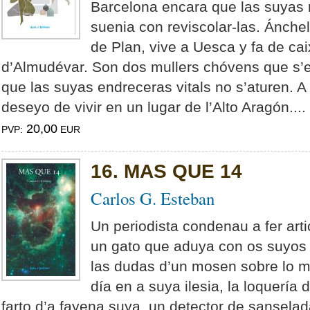
Barcelona encara que las suyas 
suenia con reviscolar-las. Ánche
de Plan, vive a Uesca y fa de ca
d’Almudévar. Son dos mullers chóvens que s’e
que las suyas endreceras vitals no s’aturen. A 
deseyo de vivir en un lugar de l’Alto Aragón....
20,00
PVP:
EUR
16. MAS QUE 14
Carlos G. Esteban
Un periodista condenau a fer art
un gato que aduya con os suyos 
las dudas d’un mosen sobre lo m
día en a suya ilesia, la loquería
farto d’a fayena suya, un detector de sansela