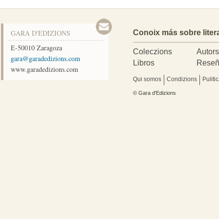
GARA D'EDIZIONS
Conoix más sobre liter
E-50010
Zaragoza
Coleczions
Autor
moc.snoizidedarag@arag
Libros
Reseñ
www.garadedizions.com
Qui somos
Condizions
Puliti
© Gara d'Edizions