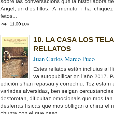
sobre las conversacions que la historiadora t
Ángel, un d’es fillos. A menuto i ha chiquez
fetos...
11,00
PVP:
EUR
10. LA CASA LOS TEL
RELLATOS
Juan Carlos Marco Pueo
Estes rellatos están inclluius al l
va autopubllicar en l’año 2017. 
edición s’han repasau y correchiu. Toz estam
variadas alversidaz, ben seigan cercustancia
destorotan, dificultaz emocionals que mos fan r
desferras fisicas que mos oblligan a chirar el
chunta con el que paez...