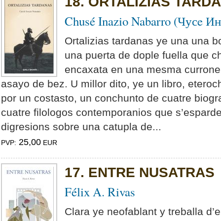
18. ORTALIZIAS TARD
Chusé Inazio Nabarro (Чусe И
Ortalizias tardanas ye una una 
una puerta de dople fuella que ch
encaxata en una mesma curroner
asayo de bez. U millor dito, ye un libro, eteroc
por un costasto, un conchunto de cuatre biograf
cuatre filologos contemporanios que s’espard
digresions sobre una catupla de...
25,00
PVP:
EUR
17. ENTRE NUSATRAS
Félix A. Rivas
Clara ye neofablant y treballa d’