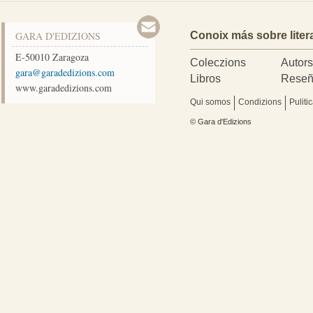
GARA D'EDIZIONS
Conoix más sobre liter
E-50010
Zaragoza
Coleczions
Autor
moc.snoizidedarag@arag
Libros
Reseñ
www.garadedizions.com
Qui somos
Condizions
Puliti
© Gara d'Edizions