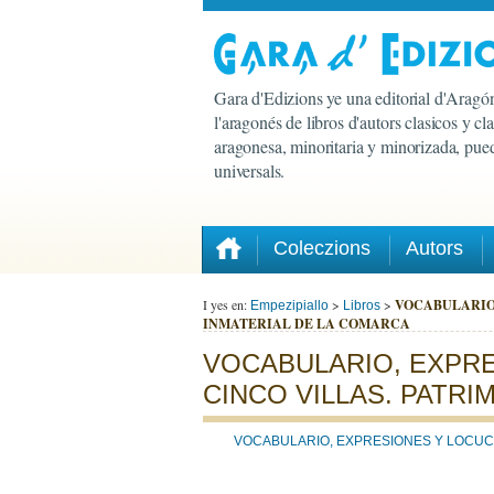
Gara d'Edizions ye una editorial d'Aragón
l'aragonés de libros d'autors clasicos y c
aragonesa, minoritaria y minorizada, pued
universals.
Coleczions
Autors
I yes en:
>
>
VOCABULARIO,
Empezipiallo
Libros
INMATERIAL DE LA COMARCA
VOCABULARIO, EXPRE
CINCO VILLAS. PATRI
VOCABULARIO, EXPRESIONES Y LOCUCI