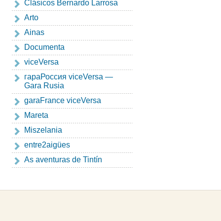
Clásicos Bernardo Larrosa
Arto
Ainas
Documenta
viceVersa
гapaРоссия viceVersa —
Gara Rusia
garaFrance viceVersa
Mareta
Miszelania
entre2aigües
As aventuras de Tintín