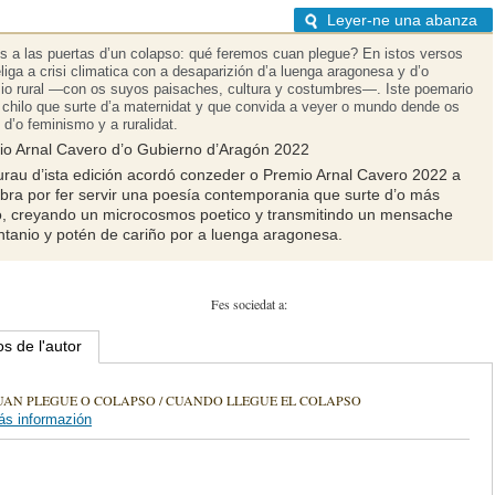
Leyer-ne una abanza
 a las puertas d’un colapso: qué feremos cuan plegue? En istos versos
eliga a crisi climatica con a desaparizión d’a luenga aragonesa y d’o
io rural —con os suyos paisaches, cultura y costumbres—. Iste poemario
 chilo que surte d’a maternidat y que convida a veyer o mundo dende os
 d’o feminismo y a ruralidat.
io Arnal Cavero d’o Gubierno d’Aragón 2022
rau d’ista edición acordó conzeder o Premio Arnal Cavero 2022 a
obra por fer servir una poesía contemporania que surte d’o más
o, creyando un microcosmos poetico y transmitindo un mensache
tanio y potén de cariño por a luenga aragonesa.
Fes sociedat a:
os de l'autor
UAN PLEGUE O COLAPSO / CUANDO LLEGUE EL COLAPSO
s informazión