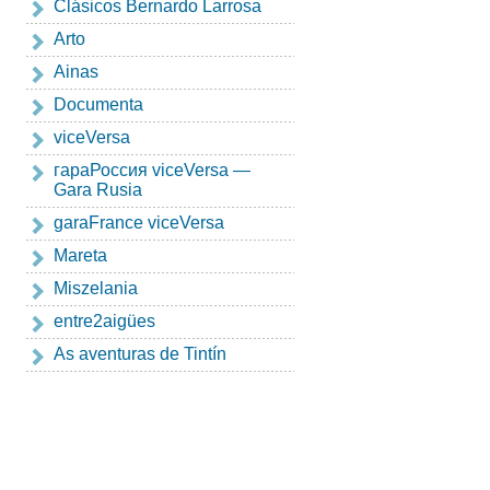
Clásicos Bernardo Larrosa
Arto
Ainas
Documenta
viceVersa
гapaРоссия viceVersa —
Gara Rusia
garaFrance viceVersa
Mareta
Miszelania
entre2aigües
As aventuras de Tintín