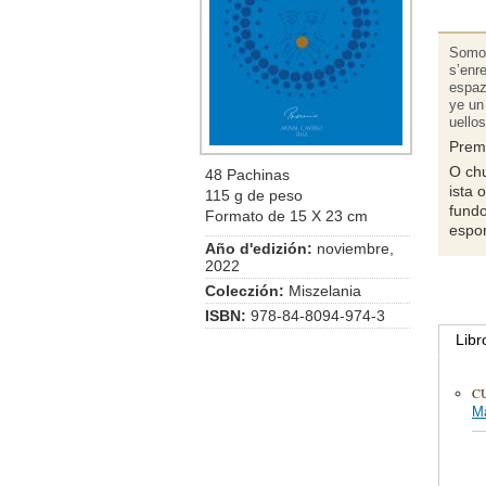
Somos
s’enr
espaz
ye un
uellos
Prem
O chu
48 Pachinas
ista 
115 g de peso
fund
Formato de 15 X 23 cm
espon
Año d'edizión:
noviembre,
2022
Coleczión:
Miszelania
ISBN:
978-84-8094-974-3
Libr
C
Má