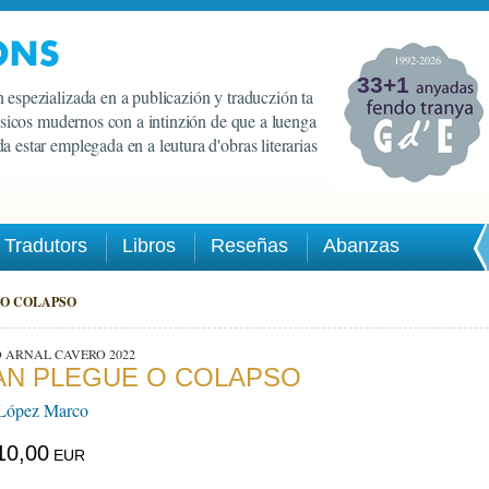
1992-2026
33+1
 espezializada en a publicazión y traduczión ta
lasicos mudernos con a intinzión de que a luenga
a estar emplegada en a leutura d'obras literarias
Tradutors
Libros
Reseñas
Abanzas
 O COLAPSO
 ARNAL CAVERO 2022
AN PLEGUE O COLAPSO
 López Marco
10,00
EUR