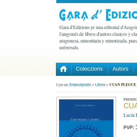
Gara d'Edizions ye una editorial d'Aragón
l'aragonés de libros d'autors clasicos y c
aragonesa, minoritaria y minorizada, pued
universals.
Coleczions
Autors
I yes en:
>
>
CUAN PLEGUE
Empezipiallo
Libros
PREMIO
CU
Lucía
PVP: