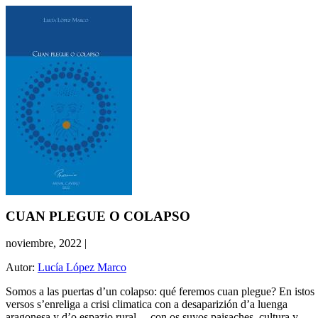
CUAN PLEGUE O COLAPSO
noviembre, 2022
|
Autor:
Lucía López Marco
Somos a las puertas d’un colapso: qué feremos cuan plegue? En istos
versos s’enreliga a crisi climatica con a desaparizión d’a luenga
aragonesa y d’o espazio rural —con os suyos paisaches, cultura y