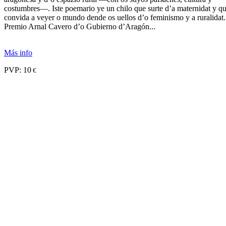
costumbres—. Iste poemario ye un chilo que surte d’a maternidat y q
convida a veyer o mundo dende os uellos d’o feminismo y a ruralidat.
Premio Arnal Cavero d’o Gubierno d’Aragón...
Más info
PVP:
10
€