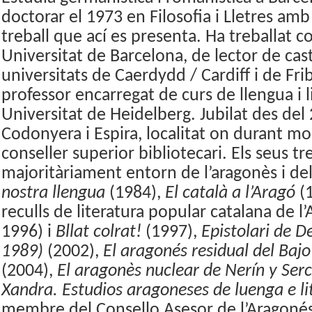
doctorar el 1973 en Filosofia i Lletres am
treball que ací es presenta. Ha treballat c
Universitat de Barcelona, de lector de caste
universitats de Caerdydd / Cardiff i de Frib
professor encarregat de curs de llengua i l
Universitat de Heidelberg.
Jubilat des del
Codonyera i Espira, localitat on durant mo
conseller superior bibliotecari. Els seus tr
majoritàriament entorn de l’aragonès i del 
nostra llengua
(1984),
El català a l’Aragó
(
reculls de literatura popular catalana de l
1996) i
Bllat colrat!
(1997),
Epistolari de D
1989)
(2002),
El aragonés residual del Baj
(2004),
El aragonès nuclear de Nerín y Serc
Xandra. Estudios aragoneses de luenga e li
membre del Consello Asesor de l’Aragonés