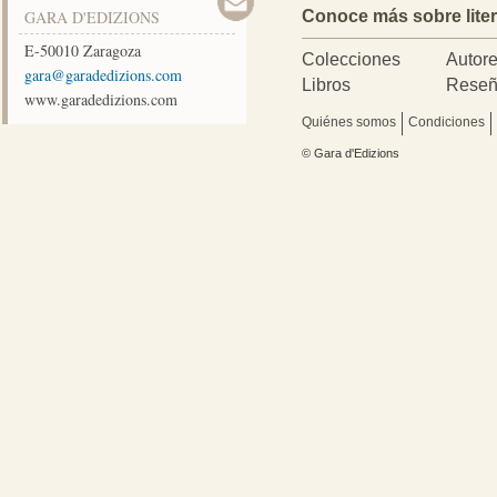
GARA D'EDIZIONS
Conoce más sobre lite
E-50010
Zaragoza
Colecciones
Autor
moc.snoizidedarag@arag
Libros
Reseñ
www.garadedizions.com
Quiénes somos
Condiciones
© Gara d'Edizions