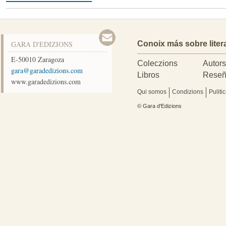
GARA D'EDIZIONS
Conoix más sobre liter
E-50010
Zaragoza
Coleczions
Autor
moc.snoizidedarag@arag
Libros
Reseñ
www.garadedizions.com
Qui somos
Condizions
Puliti
© Gara d'Edizions