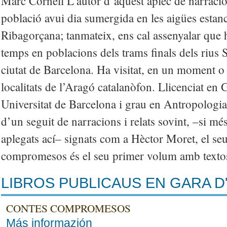
Marc Cornell L’autor d’aquest aplec de narracio
població avui dia sumergida en les aigües esta
Ribagorçana; tanmateix, ens cal assenyalar que h
temps en poblacions dels trams finals dels rius S
ciutat de Barcelona. Ha visitat, en un moment o e
localitats de l’Aragó catalanòfon. Llicenciat en G
Universitat de Barcelona i grau en Antropologia 
d’un seguit de narracions i relats sovint, –si mé
aplegats ací– signats com a Hèctor Moret, el se
compromesos és el seu primer volum amb textos
LIBROS PUBLICAUS EN GARA D
CONTES COMPROMESOS
Más informazión